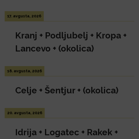
17. avgusta, 2026
Kranj + Podljubelj + Kropa +
Lancevo + (okolica)
18. avgusta, 2026
Celje + Šentjur + (okolica)
20. avgusta, 2026
Idrija + Logatec + Rakek +