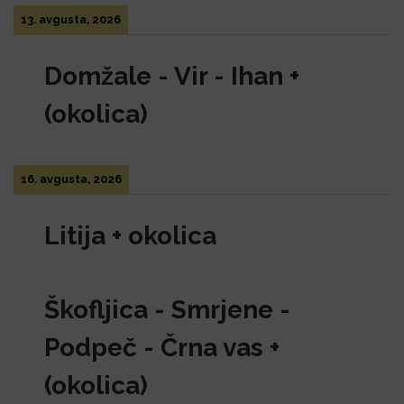
13. avgusta, 2026
Domžale - Vir - Ihan +
(okolica)
16. avgusta, 2026
Litija + okolica
Škofljica - Smrjene -
Podpeč - Črna vas +
(okolica)