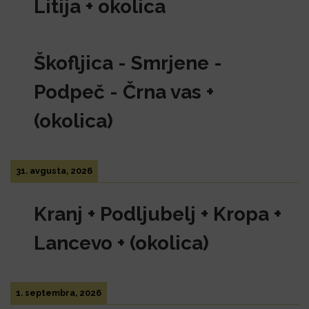
Litija + okolica
Škofljica - Smrjene -
Podpeč - Črna vas +
(okolica)
31. avgusta, 2026
Kranj + Podljubelj + Kropa +
Lancevo + (okolica)
1. septembra, 2026