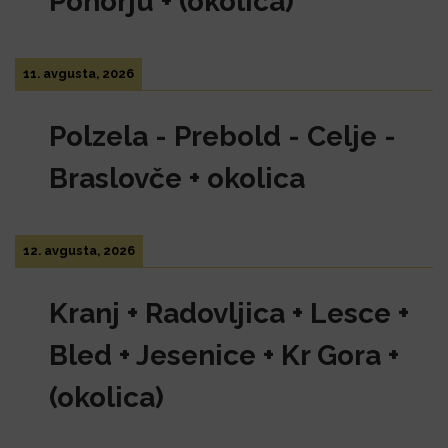
Pohorju + (okolica)
i
o
n
11. avgusta, 2026
Polzela - Prebold - Celje -
Braslovče + okolica
12. avgusta, 2026
Kranj + Radovljica + Lesce +
Bled + Jesenice + Kr Gora +
(okolica)