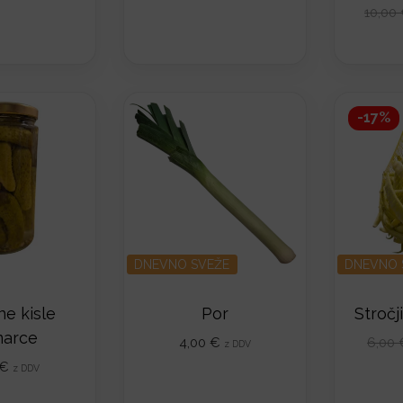
10,00
-17%
DNEVNO SVEŽE
DNEVNO 
ne kisle
Por
Stročji
arce
4,00
€
6,00
z DDV
€
z DDV