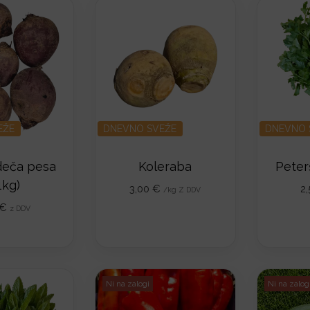
EŽE
DNEVNO SVEŽE
DNEVNO 
deča pesa
Koleraba
Peterš
1kg)
3,00
€
2
/kg Z DDV
€
z DDV
Ni na zalogi
Ni na zalog