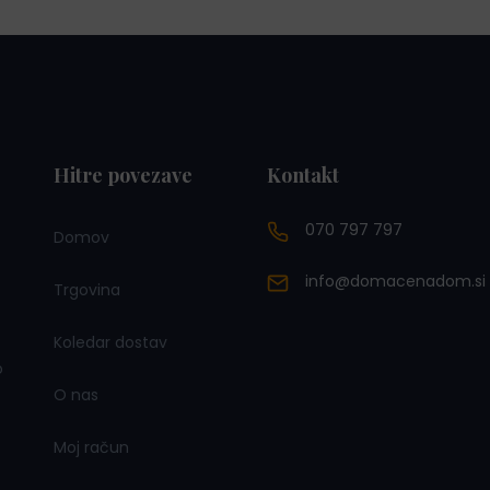
.
Hitre povezave
Kontakt
070 797 797
Domov
info@domacenadom.si
Trgovina
Koledar dostav
o
O nas
Moj račun