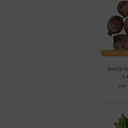
DNEVNO SV
Sveža r
(~
2,50