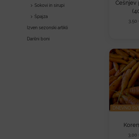
o
Češnjev 
Sokovi in sirupi
n
(4
Špajza
3,50
Izven sezonski artikli
Darilni boni
DNEVNO SV
Koren
3,00