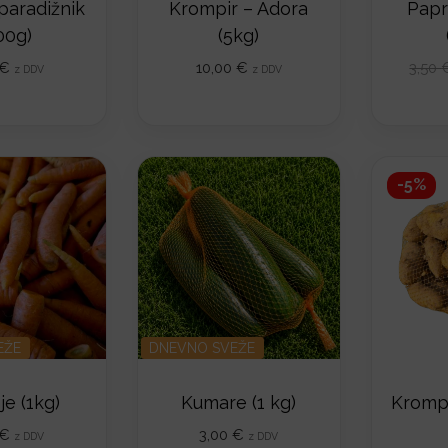
paradižnik
Krompir – Adora
Papr
00g)
(5kg)
€
10,00
€
3,50
z DDV
z DDV
-5%
EŽE
DNEVNO SVEŽE
je (1kg)
Kumare (1 kg)
Krompi
€
3,00
€
z DDV
z DDV