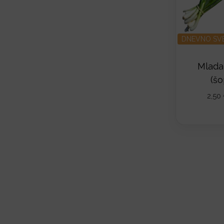
DNEVNO SV
Mlada
(š
2,50