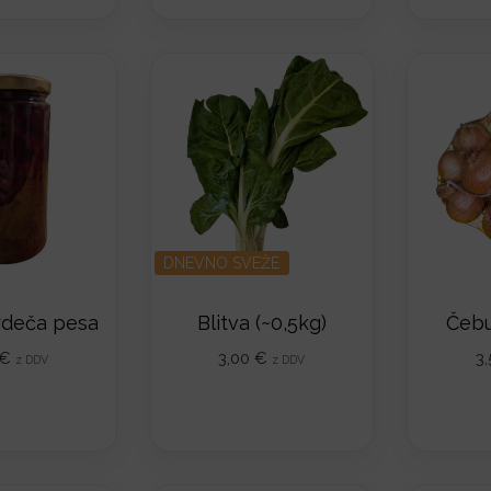
DNEVNO SVEŽE
rdeča pesa
Blitva (~0,5kg)
Čebu
€
3,00
€
3
z DDV
z DDV