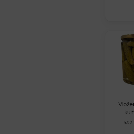
Vlože
kum
5,00