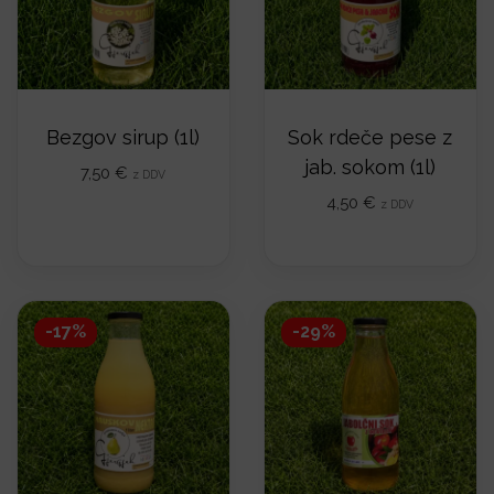
i
o
n
Bezgov sirup (1l)
Sok rdeče pese z
jab. sokom (1l)
7,50
€
z DDV
4,50
€
z DDV
-17%
-29%