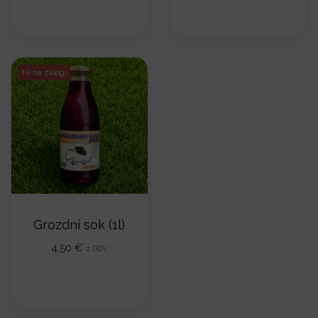
Ni na zalogi
Grozdni sok (1l)
4,50
€
z DDV