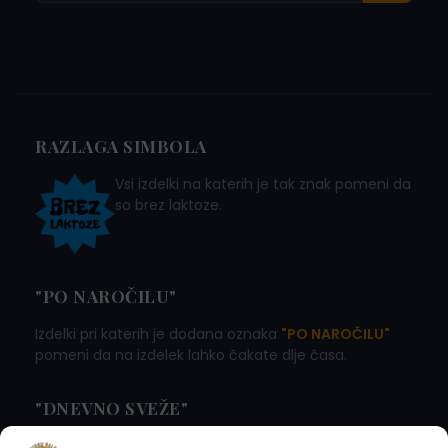
RAZLAGA SIMBOLA
Vsi izdelki na katerih je tak znak pomeni da
so brez laktoze.
"PO NAROČILU"
Izdelki pri katerih je dodana oznaka
"PO NAROČILU"
pomeni da na izdelek lahko čakate dlje časa.
"DNEVNO SVEŽE"
Izdelki pri katerih je dodana oznaka
"DNEVNO SVEŽE"