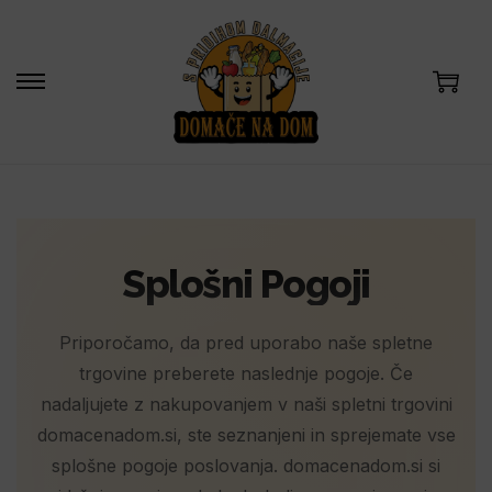
S
S
k
k
i
i
p
p
t
t
o
o
Splošni Pogoji
n
c
a
o
Priporočamo, da pred uporabo naše spletne
v
n
trgovine preberete naslednje pogoje. Če
i
t
nadaljujete z nakupovanjem v naši spletni trgovini
g
e
domacenadom.si, ste seznanjeni in sprejemate vse
a
n
splošne pogoje poslovanja. domacenadom.si si
t
t