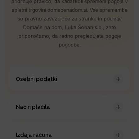
pridržuje pravico, da kadarkoli spremeni pogoje v
i
spletni trgovini domacenadom.si. Vse spremembe
o
so pravno zavezujoče za stranke in podjetje
n
Domače na dom, Luka Šoban s.p., zato
priporočamo, da redno pregledujete pogoje
pogodbe.
Osebni podatki
Obdelava in izpolnitev naročila:
Osebne
podatke, ki jih posredujete, uporabljamo za
Način plačila
obdelavo vaših naročil, vaših nakupov in
dostavo na vaš želeni naslov. To vključuje
V spletni prodajalni so omogočeni naslednji
komunikacijo z vami o statusu vašega naročila
sodobni načini plačila:
in zagotavljanje potrebnih posodobitev.
Izdaja računa