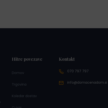
Hitre povezave
Kontakt
070 797 797
Domov
info@domacenadom.si
Trgovina
Koledar dostav
o
O nas