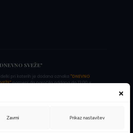
"DNEVNO SVEŽE"
zdelki pri katerih je dodana oznaka
"DNEVNO
VEŽE"
pomeni da naročila oddana do 13:00 v
jubljani in bližnji okolici pričakujete že naslednji
an! Iz vseh ostalih krajev pa glej koledar.
Zavrni
Prikaz nastavitev
Zasebnost
Pogoji uporabe
Piškotki