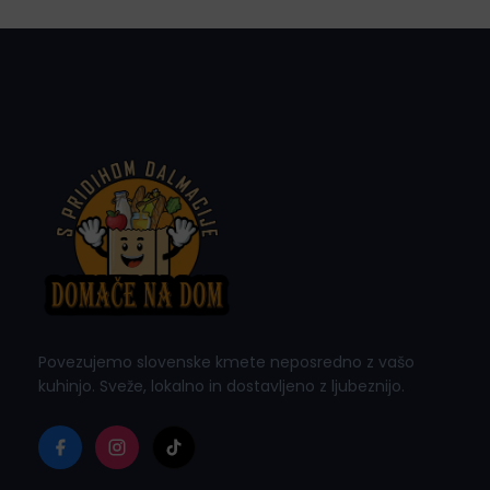
i
o
n
Povezujemo slovenske kmete neposredno z vašo
kuhinjo. Sveže, lokalno in dostavljeno z ljubeznijo.