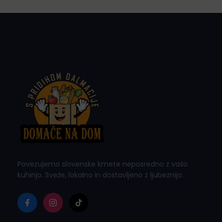
i
o
n
Povezujemo slovenske kmete neposredno z vašo
kuhinjo. Sveže, lokalno in dostavljeno z ljubeznijo.