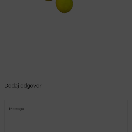
i
o
n
Dodaj odgovor