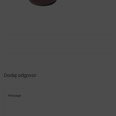
i
o
n
Dodaj odgovor