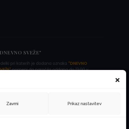
"DNEVNO SVEŽE"
zdelki pri katerih je dodana oznaka
"DNEVNO
VEŽE"
pomeni da naročila oddana do 13:00 v
jubljani in bližnji okolici pričakujete že naslednji
an! Iz vseh ostalih krajev pa glej koledar.
Zavrni
Prikaz nastavitev
Zasebnost
Pogoji uporabe
Piškotki