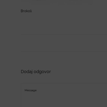
o
n
Brokoli
Dodaj odgovor