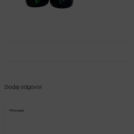
i
o
n
Dodaj odgovor