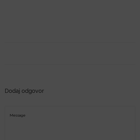
i
o
n
Dodaj odgovor