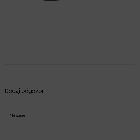
i
o
n
Dodaj odgovor