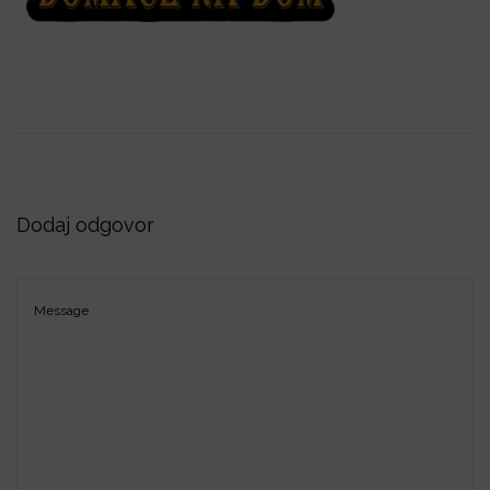
i
o
n
Dodaj odgovor