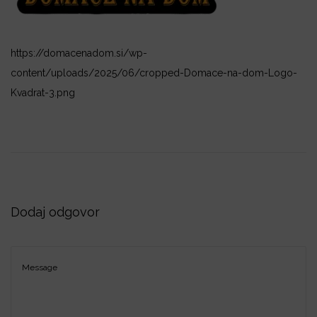
i
o
n
https://domacenadom.si/wp-
content/uploads/2025/06/cropped-Domace-na-dom-Logo-
Kvadrat-3.png
Dodaj odgovor