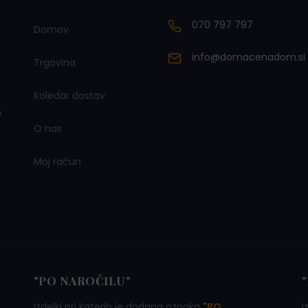
070 797 797
Domov
info@domacenadom.si
Trgovina
Koledar dostav
o
O nas
Moj račun
"PO NAROČILU"
Izdelki pri katerih je dodana oznaka
"PO
I