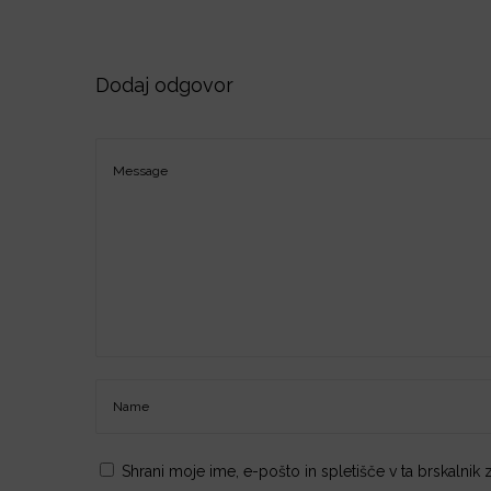
o
n
Dodaj odgovor
Shrani moje ime, e-pošto in spletišče v ta brskalnik