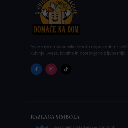
Povezujemo slovenske kmete neposredno z vaš
kuhinjo. Sveže, lokalno in dostavljeno z ljubeznijo.
RAZLAGA SIMBOLA
Vsi izdelki na katerih je tak znak