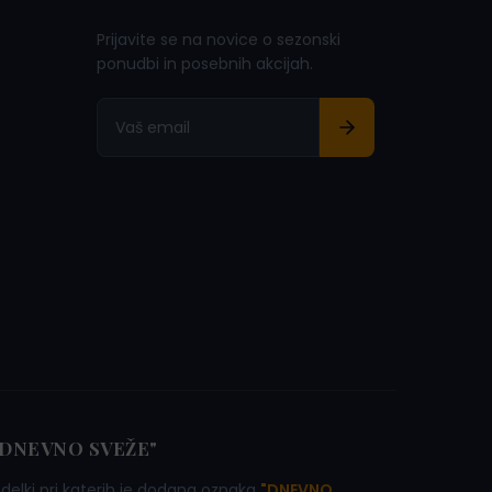
Prijavite se na novice o sezonski
ponudbi in posebnih akcijah.
"DNEVNO SVEŽE"
zdelki pri katerih je dodana oznaka
"DNEVNO