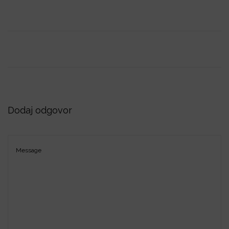
i
o
n
Dodaj odgovor