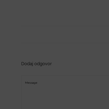
o
n
Dodaj odgovor