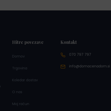
Hitre povezave
Kontakt
070 797 797
Domov
info@domacenadom.si
Trgovina
Koledar dostav
o
O nas
Moj račun