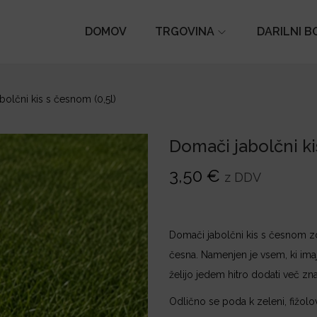
DOMOV
TRGOVINA
DARILNI B
bolčni kis s česnom (0,5l)
Domači jabolčni ki
3,50
€
z DDV
Domači jabolčni kis s česnom zdr
česna. Namenjen je vsem, ki imaj
želijo jedem hitro dodati več zna
Odlično se poda k zeleni, fižolov