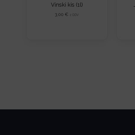
Vinski kis (1l)
3,00
€
z DDV