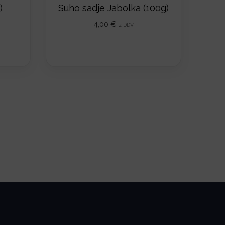
)
Suho sadje Jabolka (100g)
4,00
€
z DDV