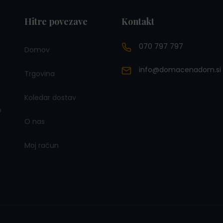
Hitre povezave
Kontakt
070 797 797
Domov
info@domacenadom.si
Trgovina
Koledar dostav
o
O nas
Moj račun