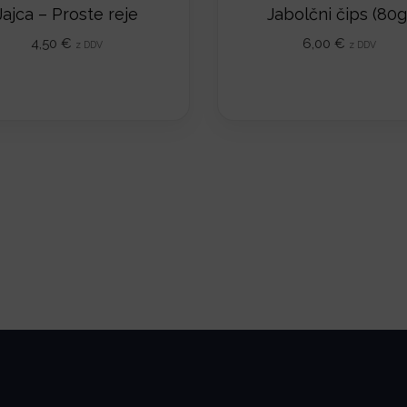
o
Jajca – Proste reje
Jabolčni čips (80g
l
4,50
€
6,00
€
z DDV
z DDV
i
č
i
n
a