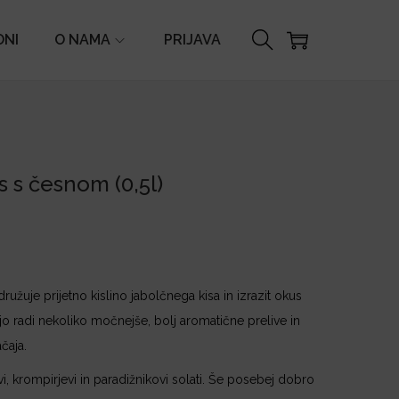
ONI
O NAMA
PRIJAVA
s s česnom (0,5l)
užuje prijetno kislino jabolčnega kisa in izrazit okus
o radi nekoliko močnejše, bolj aromatične prelive in
čaja.
i, krompirjevi in paradižnikovi solati. Še posebej dobro