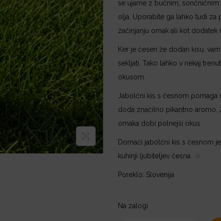
se ujame z bučnim, sončničnim a
olja. Uporabite ga lahko tudi za 
začinjanju omak ali kot dodatek
Ker je česen že dodan kisu, vam g
sekljati. Tako lahko v nekaj tren
okusom.
Jabolčni kis s česnom pomaga ur
doda značilno pikantno aromo. Že
omaka dobi polnejši okus.
Domači jabolčni kis s česnom je 
kuhinji ljubiteljev česna.
Poreklo: Slovenija
Na zalogi