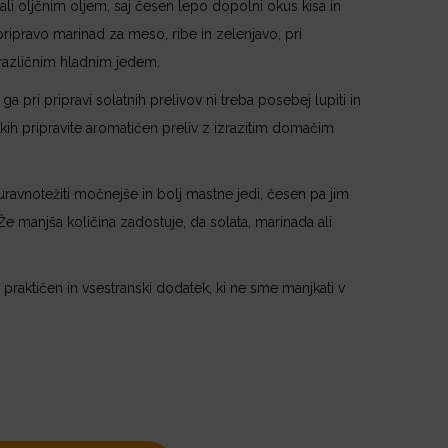
li oljčnim oljem, saj česen lepo dopolni okus kisa in
pripravo marinad za meso, ribe in zelenjavo, pri
 različnim hladnim jedem.
a pri pripravi solatnih prelivov ni treba posebej lupiti in
utkih pripravite aromatičen preliv z izrazitim domačim
avnotežiti močnejše in bolj mastne jedi, česen pa jim
 manjša količina zadostuje, da solata, marinada ali
praktičen in vsestranski dodatek, ki ne sme manjkati v