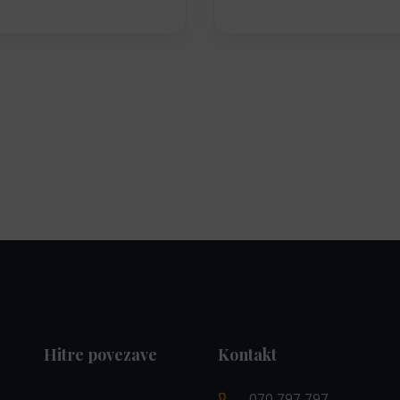
Hitre povezave
Kontakt
070 797 797