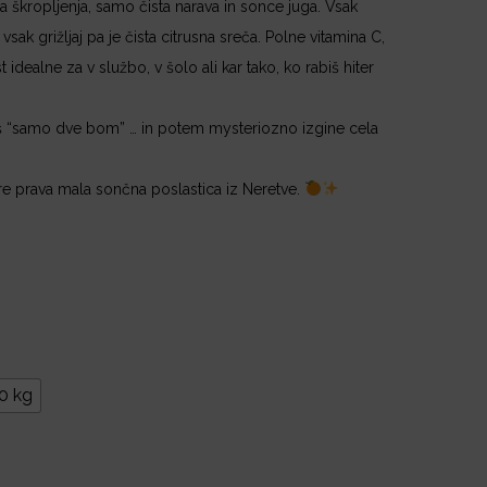
 škropljenja, samo čista narava in sonce juga. Vsak
vsak grižljaj pa je čista citrusna sreča. Polne vitamina C,
t idealne za v službo, v šolo ali kar tako, ko rabiš hiter
češ “samo dve bom” … in potem mysteriozno izgine cela
re prava mala sončna poslastica iz Neretve.
0 kg