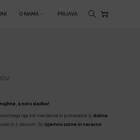
ONI
O NAMA
PRIJAVA
DDV
ajhne, a noro sladke!
ga sončnega raja kot mandarine in pomaranče iz
doline
 počasi in z okusom. So
izjemno sočne in naravno