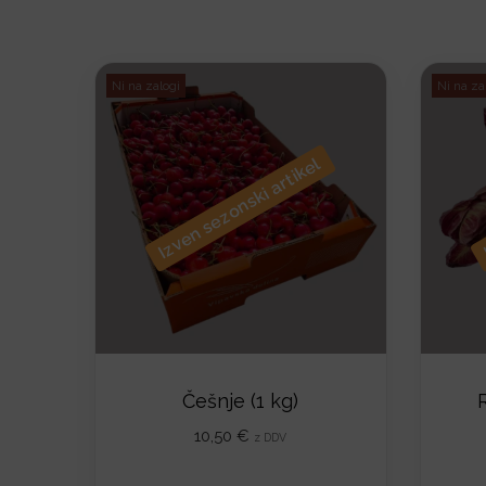
Ni na zalogi
Ni na za
Izven sezonski artikel
Češnje (1 kg)
10,50
€
z DDV