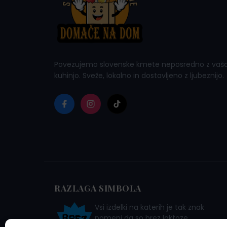
Povezujemo slovenske kmete neposredno z vaš
kuhinjo. Sveže, lokalno in dostavljeno z ljubeznijo.
RAZLAGA SIMBOLA
Vsi izdelki na katerih je tak znak
pomeni da so brez laktoze.