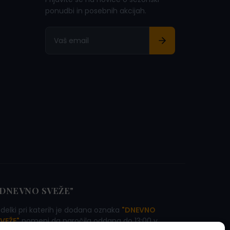
ponudbi in posebnih akcijah.
"DNEVNO SVEŽE"
zdelki pri katerih je dodana oznaka
"DNEVNO
VEŽE"
pomeni da naročila oddana do 13:00 v