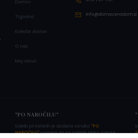
Domov
info@domacenadom.si
Trgovina
Koledar dostav
o
O nas
Moj račun
"PO NAROČILU"
Izdelki pri katerih je dodana oznaka
"PO
I
NAROČILU"
pomeni da na izdelek lahko čakate
S