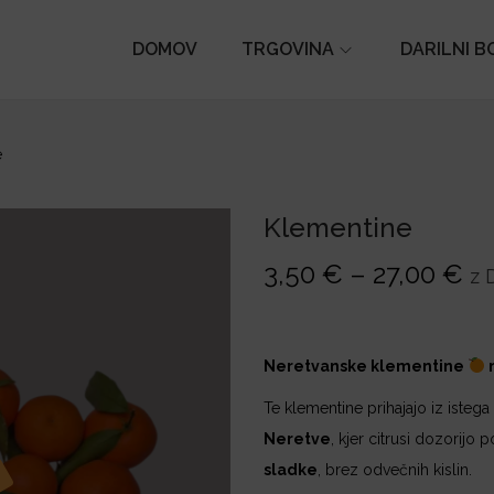
DOMOV
TRGOVINA
DARILNI B
e
Klementine
C
3,50
€
–
27,00
€
z 
e
n
o
Neretvanske klementine
m
v
Te klementine prihajajo iz iste
n
Neretve
, kjer citrusi dozorijo
i
sladke
, brez odvečnih kislin.
r