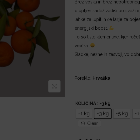
l
Brez voska in brez nepotrebnega
a
olupljen sadež zadiši po svežini, 
z
lahke za lupit in še lažje za pojes
p
energijski boost.
o
To so tiste klementine, kjer re
n
vrečka.
:
Sladke, nežne in zasvojljivo dob
o
d
3
Poreklo:
Hrvaška
,
5
0
KOLIČINA
: ~3 kg
~1 kg
~3 kg
~5 kg
~1
€
Clear
d
o