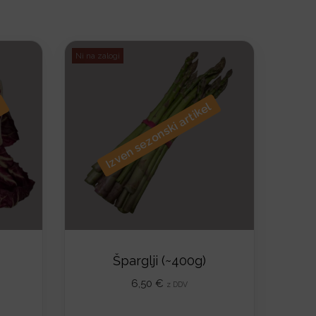
Ni na zalogi
l
Izven sezonski artikel
Šparglji (~400g)
6,50
€
z DDV