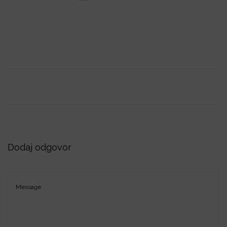
i
o
n
Dodaj odgovor