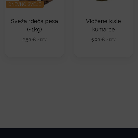
DNEVNO SVEŽE
Sveža rdeča pesa
Vložene kisle
(~1kg)
kumarce
2,50
€
5,00
€
z DDV
z DDV