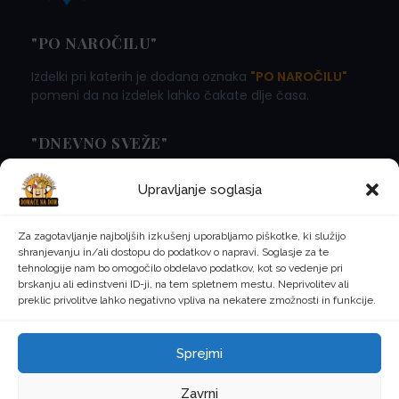
"PO NAROČILU"
Izdelki pri katerih je dodana oznaka
"PO NAROČILU"
pomeni da na izdelek lahko čakate dlje časa.
"DNEVNO SVEŽE"
Izdelki pri katerih je dodana oznaka
"DNEVNO SVEŽE"
Upravljanje soglasja
pomeni da naročila oddana do 13:00 v Ljubljani in
bližnji okolici pričakujete že naslednji dan! Iz vseh
ostalih krajev pa glej koledar.
Za zagotavljanje najboljših izkušenj uporabljamo piškotke, ki služijo
shranjevanju in/ali dostopu do podatkov o napravi. Soglasje za te
tehnologije nam bo omogočilo obdelavo podatkov, kot so vedenje pri
brskanju ali edinstveni ID-ji, na tem spletnem mestu. Neprivolitev ali
preklic privolitve lahko negativno vpliva na nekatere zmožnosti in funkcije.
©
2026
Domače na dom, ustvarjeno z ljubeznijo. Vse
Sprejmi
pravice pridržane.
Zasebnost
Pogoji uporabe
Piškotki
Zavrni