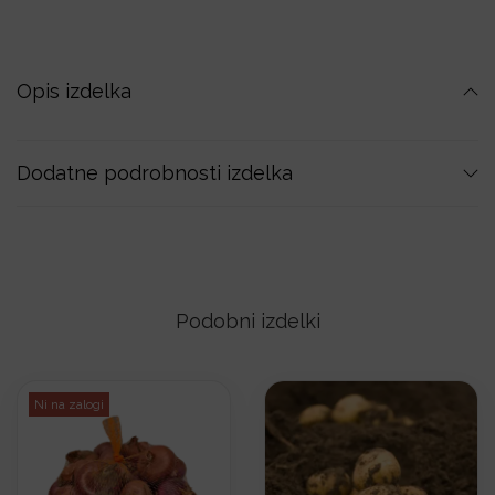
r
a
d
Opis izdelka
i
ž
Dodatne podrobnosti izdelka
n
i
k
(
~
Podobni izdelki
1
k
g
Ni na zalogi
)
k
o