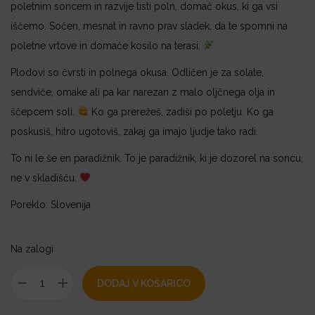
poletnim soncem in razvije tisti poln, domač okus, ki ga vsi
iščemo. Sočen, mesnat in ravno prav sladek, da te spomni na
poletne vrtove in domače kosilo na terasi.
Plodovi so čvrsti in polnega okusa. Odličen je za solate,
sendviče, omake ali pa kar narezan z malo oljčnega olja in
ščepcem soli.
Ko ga prerežeš, zadiši po poletju. Ko ga
poskusiš, hitro ugotoviš, zakaj ga imajo ljudje tako radi.
To ni le še en paradižnik. To je paradižnik, ki je dozorel na soncu,
ne v skladišču.
Poreklo: Slovenija
Na zalogi
DODAJ V KOŠARICO
P
a