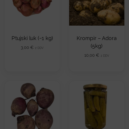
l
i
č
i
Ptujski luk (~1 kg)
Krompir – Adora
n
(5kg)
a
3,00
€
z DDV
10,00
€
z DDV