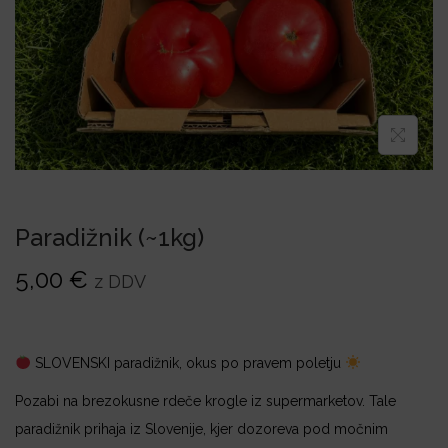
i
o
n
Paradižnik (~1kg)
5,00
€
z DDV
SLOVENSKI paradižnik, okus po pravem poletju
Pozabi na brezokusne rdeče krogle iz supermarketov. Tale
paradižnik prihaja iz Slovenije, kjer dozoreva pod močnim