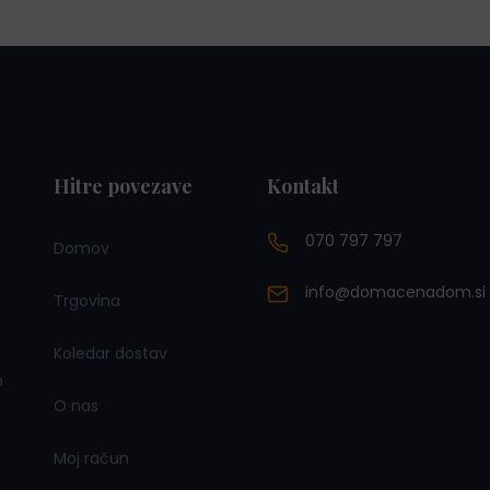
Hitre povezave
Kontakt
070 797 797
Domov
info@domacenadom.si
Trgovina
Koledar dostav
o
O nas
Moj račun