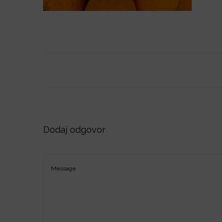
o
n
Dodaj odgovor