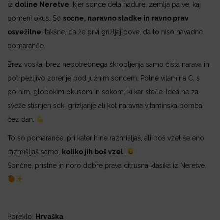
iz
doline Neretve
, kjer sonce dela nadure, zemlja pa ve, kaj
r
pomeni okus. So
sočne, naravno sladke in ravno prav
a
osvežilne
, takšne, da že prvi grižljaj pove, da to niso navadne
z
pomaranče.
p
Brez voska, brez nepotrebnega škropljenja samo čista narava in
o
potrpežljivo zorenje pod južnim soncem. Polne vitamina C, s
n
polnim, globokim okusom in sokom, ki kar steče. Idealne za
:
sveže stisnjen sok, grizljanje ali kot naravna vitaminska bomba
o
čez dan.
d
4
To so pomaranče, pri katerih ne razmišljaš, ali boš vzel še eno
,
razmišljaš samo,
koliko jih boš vzel
.
0
Sončne, pristne in noro dobre prava citrusna klasika iz Neretve.
0
€
d
Poreklo:
Hrvaška