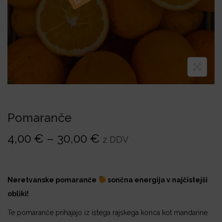
i
o
n
Pomaranče
C
4,00
€
–
30,00
€
z DDV
e
n
o
Neretvanske pomaranče
sončna energija v najčistejši
v
obliki!
n
Te pomaranče prihajajo iz istega rajskega konca kot mandarine
i