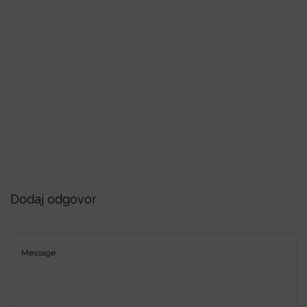
i
o
n
Dodaj odgovor