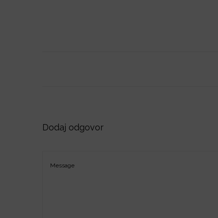
o
n
Dodaj odgovor