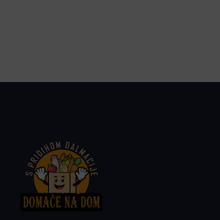
težav vam bomo uredili menjavo izdelka ali
vračilo kupnine.