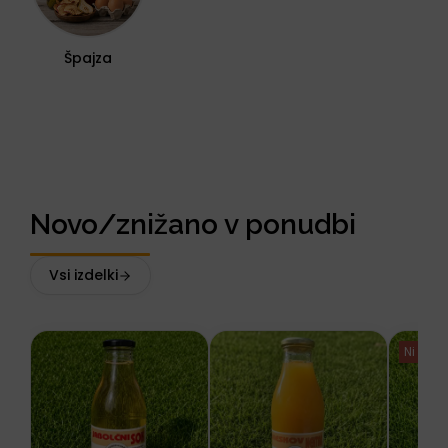
Špajza
Novo/znižano v ponudbi
Vsi izdelki
Ni na z