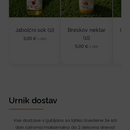
Jabolčni sok (1l)
Breskov nektar
Groz
(1l)
3,00
€
4
z DDV
5,00
€
z DDV
Urnik dostav
Vse dostave v Ljubljano so lahko izvedene že isti
dan oziroma maksimalno do 2 delovna dneva!