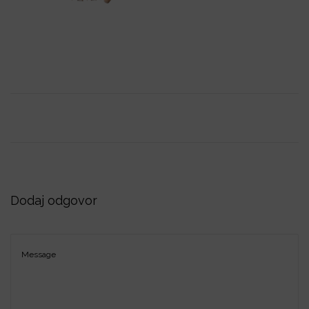
i
o
n
Dodaj odgovor