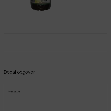
i
o
n
Dodaj odgovor