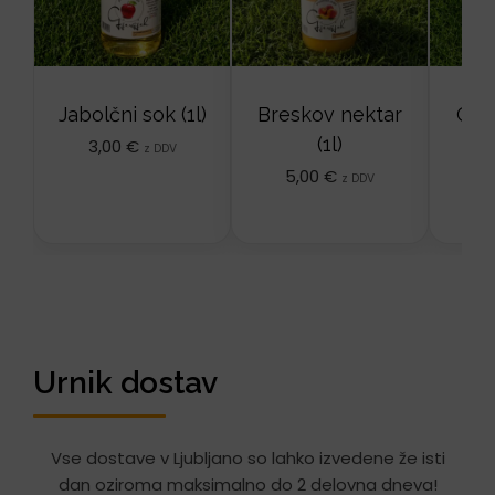
Jabolčni sok (1l)
Breskov nektar
Groz
(1l)
3,00
€
4
z DDV
5,00
€
z DDV
Urnik dostav
Vse dostave v Ljubljano so lahko izvedene že isti
dan oziroma maksimalno do 2 delovna dneva!