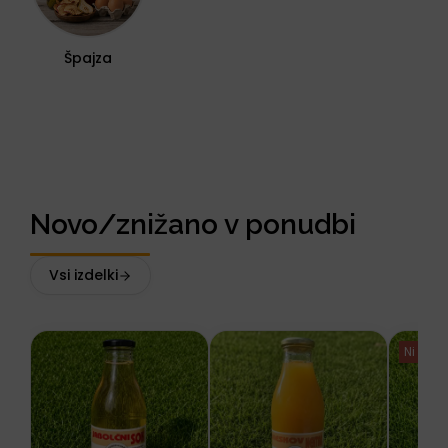
Špajza
Novo/znižano v ponudbi
Vsi izdelki
Ni na z