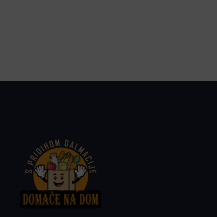
težav vam bomo uredili menjavo izdelka ali
vračilo kupnine.