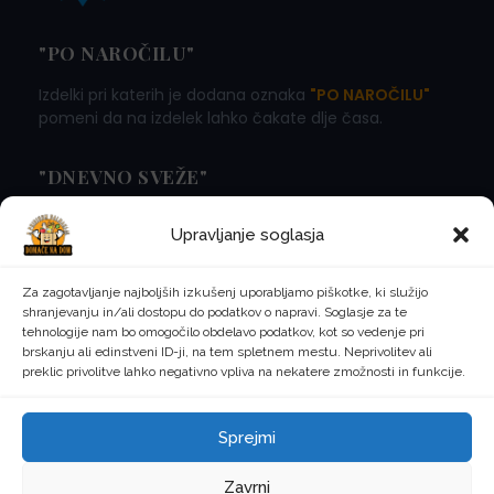
"PO NAROČILU"
Izdelki pri katerih je dodana oznaka
"PO NAROČILU"
pomeni da na izdelek lahko čakate dlje časa.
"DNEVNO SVEŽE"
Izdelki pri katerih je dodana oznaka
"DNEVNO SVEŽE"
Upravljanje soglasja
pomeni da naročila oddana do 13:00 v Ljubljani in
bližnji okolici pričakujete že naslednji dan! Iz vseh
ostalih krajev pa glej koledar.
Za zagotavljanje najboljših izkušenj uporabljamo piškotke, ki služijo
shranjevanju in/ali dostopu do podatkov o napravi. Soglasje za te
tehnologije nam bo omogočilo obdelavo podatkov, kot so vedenje pri
brskanju ali edinstveni ID-ji, na tem spletnem mestu. Neprivolitev ali
preklic privolitve lahko negativno vpliva na nekatere zmožnosti in funkcije.
©
2026
Domače na dom, ustvarjeno z ljubeznijo. Vse
Sprejmi
pravice pridržane.
Zasebnost
Pogoji uporabe
Piškotki
Zavrni