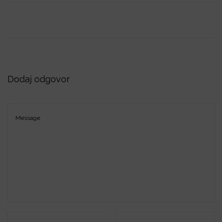
i
o
n
Dodaj odgovor