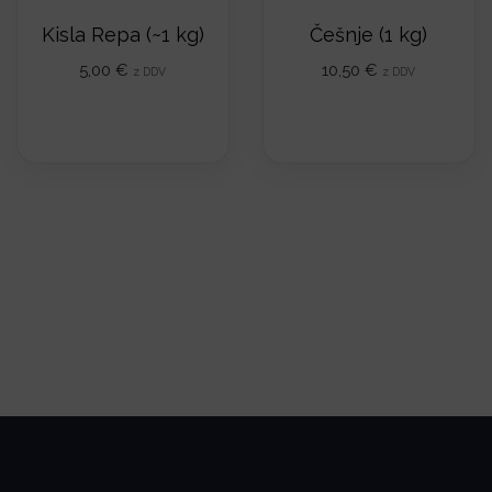
n
Kisla Repa (~1 kg)
Češnje (1 kg)
:
5,00
€
10,50
€
z DDV
z DDV
o
d
2
,
0
0
€
d
o
5
,
0
0