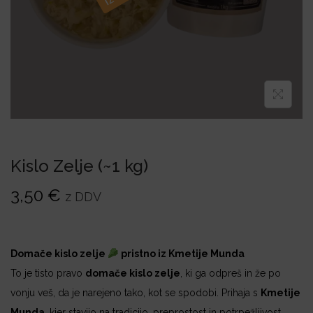
i
o
n
Kislo Zelje (~1 kg)
3,50
€
z DDV
Domače kislo zelje
pristno iz Kmetije Munda
To je tisto pravo
domače kislo zelje
, ki ga odpreš in že po
vonju veš, da je narejeno tako, kot se spodobi. Prihaja s
Kmetije
Munda
, kjer stavijo na tradicijo, preprostost in potrpežljivost