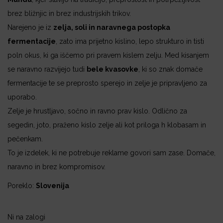
brez bližnjic in brez industrijskih trikov.
Narejeno je iz
zelja, soli in naravnega postopka
fermentacije
, zato ima prijetno kislino, lepo strukturo in tisti
poln okus, ki ga iščemo pri pravem kislem zelju. Med kisanjem
se naravno razvijejo tudi
bele kvasovke
, ki so znak domače
fermentacije te se preprosto sperejo in zelje je pripravljeno za
uporabo.
Zelje je hrustljavo, sočno in ravno prav kislo. Odlično za
segedin, joto, praženo kislo zelje ali kot priloga h klobasam in
pečenkam.
To je izdelek, ki ne potrebuje reklame govori sam zase. Domače,
naravno in brez kompromisov.
Poreklo:
Slovenija
Ni na zalogi