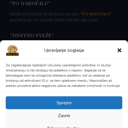
"PO NAROČILU"
Izdelki pri katerih je dodana oznaka
"PO NAROČILU"
pomeni da na izdelek lahko čakate dlje časa.
"DNEVNO SVEŽE"
Izdelki pri katerih je dodana oznaka
"DNEVNO SVEŽE"
Upravljanje soglasja
pomeni da naročila oddana do 13:00 v Ljubljani in
bližnji okolici pričakujete že naslednji dan! Iz vseh
ostalih krajev pa glej koledar.
Za zagotavljanje najboljših izkušenj uporabljamo piškotke, ki služijo
shranjevanju in/ali dostopu do podatkov o napravi. Soglasje za te
tehnologije nam bo omogočilo obdelavo podatkov, kot so vedenje pri
brskanju ali edinstveni ID-ji, na tem spletnem mestu. Neprivolitev ali
preklic privolitve lahko negativno vpliva na nekatere zmožnosti in funkcije.
©
2026
Domače na dom, ustvarjeno z ljubeznijo. Vse
Sprejmi
pravice pridržane.
Zasebnost
Pogoji uporabe
Piškotki
Zavrni