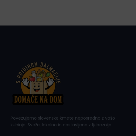
e
c
€
n
e
.
a
n
j
a
e
j
b
e
i
:
l
5
a
,
:
0
7
0
,
0
€
0
.
Povezujemo slovenske kmete neposredno z vašo
kuhinjo. Sveže, lokalno in dostavljeno z ljubeznijo.
€