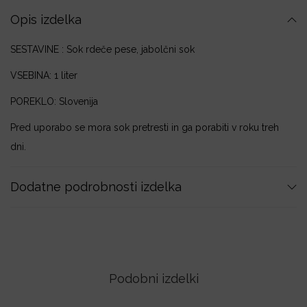
d
Opis izdelka
e
SESTAVINE : Sok rdeče pese, jabolčni sok
č
e
VSEBINA: 1 liter
p
POREKLO: Slovenija
e
Pred uporabo se mora sok pretresti in ga porabiti v roku treh
s
dni.
e
z
Dodatne podrobnosti izdelka
j
a
b
.
s
Podobni izdelki
o
k