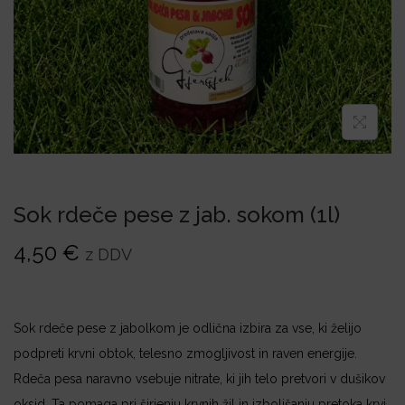
i
o
n
Sok rdeče pese z jab. sokom (1l)
4,50
€
z DDV
Sok rdeče pese z jabolkom je odlična izbira za vse, ki želijo
podpreti krvni obtok, telesno zmogljivost in raven energije.
Rdeča pesa naravno vsebuje nitrate, ki jih telo pretvori v dušikov
oksid. Ta pomaga pri širjenju krvnih žil in izboljšanju pretoka krvi.