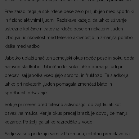
Prav zaradi tega je sok rdeče pese zelo priljubljen med športniki
in fizično aktivnimi ljudmi. Raziskave kažejo, da lahko uživanje
ustrezne količine nitratov iz rdeče pese pri nekaterih ljudeh
izboljša učinkovitost med telesno aktivnostjo in zmanjša porabo
kisika med vadbo.
Jabolko ublaži značilen zemeljski okus rdeče pese in soku doda
naravno sladkobo. Jabolčni del soka lahko pomaga tudi pri
prebavi, saj jabolka vsebujejo sorbitol in fruktozo. Ta sladkorja
lahko pri nekaterih ljudeh pomagata zmehčati blato in
spodbuditi odvajanje.
Sok je primeren pred telesno aktivnostjo, ob zajtrku ali kot
osvežilna malica. Ker je okus precej izrazit, je dovolj že manjši
kozarec. Po želji ga lahko razredčite z vodo.
Sadje za sok pridelajo sami v Prekmurju, celotno predelavo pa