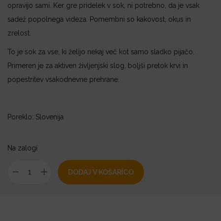
opravijo sami. Ker gre pridelek v sok, ni potrebno, da je vsak
sadež popolnega videza. Pomembni so kakovost, okus in
zrelost.
To je sok za vse, ki želijo nekaj več kot samo sladko pijačo.
Primeren je za aktiven življenjski slog, boljši pretok krvi in
popestritev vsakodnevne prehrane.
Poreklo: Slovenija
Na zalogi
DODAJ V KOŠARICO
S
o
k
r