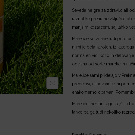
Seveda ne gre za zdravilo ali odv
raznolike prehrane vključite ob zaj
manjšim kozarcem, saj lahko večj
Marelice so znane tudi po oranž
njimi je beta karoten, iz katereg
normalen vid, kožo in delovanje
odvisna od sorte marelic in nači
Marelice sami pridelajo v Prekmu
predelavi, njihov videz ni pomem
enakomerno obarvan. Pomembno j
Marelični nektar je gostejši in 
lahko pa ga tudi nekoliko razred