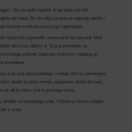
ajalo. Gre za sadni napitek, ki ga lahko kot del
trku ali malici. Pri občutljivi prebavi je najbolje začeti z
e količine sorbitola povzročijo napenjanje.
nih rastlinskih pigmentih, imenovanih karotenoidi. Med
a lahko telo tvori vitamin A. Ta je pomemben za
 imunskega sistema. Dejanska vsebnost v nektarju je
na predelave.
rju in jih tudi sami predelajo v nektar. Ker so namenjene
ben. Sadež je lahko manjši, nepravilne oblike ali manj
e, da je zdrav, zrel in polnega okusa.
bolj nasiten od navadnega soka. Odličen je dobro ohlajen,
čite z vodo.