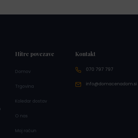
a
n
j
a
e
j
b
e
i
:
l
5
Hitre povezave
Kontakt
a
,
:
0
070 797 797
Domov
6
0
,
info@domacenadom.si
Trgovina
0
€
0
.
Koledar dostav
o
O nas
€
.
Moj račun