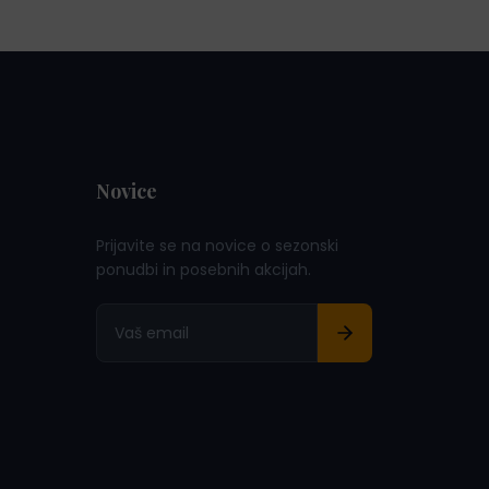
a
n
j
a
e
j
b
e
i
:
l
5
Novice
a
,
:
0
Prijavite se na novice o sezonski
7
0
ponudbi in posebnih akcijah.
,
0
€
0
.
€
.