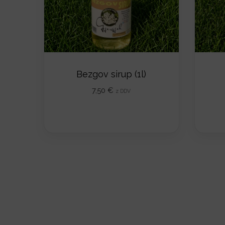
Bezgov sirup (1l)
7,50
€
z DDV