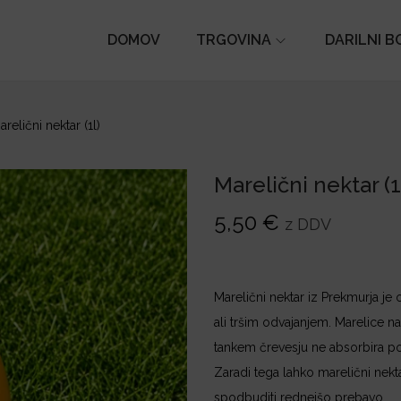
DOMOV
TRGOVINA
DARILNI B
arelični nektar (1l)
Marelični nektar (1
5,50
€
z DDV
Marelični nektar iz Prekmurja je
ali tršim odvajanjem. Marelice nar
tankem črevesju ne absorbira p
Zaradi tega lahko marelični nekt
spodbuditi rednejšo prebavo.