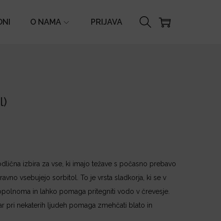
ONI
O NAMA
PRIJAVA
l)
 odlična izbira za vse, ki imajo težave s počasno prebavo
avno vsebujejo sorbitol. To je vrsta sladkorja, ki se v
opolnoma in lahko pomaga pritegniti vodo v črevesje.
ar pri nekaterih ljudeh pomaga zmehčati blato in